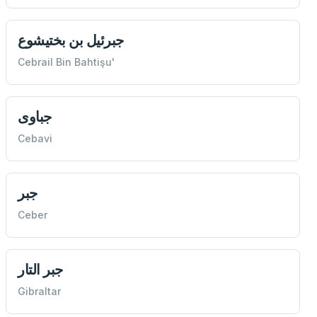
جبرئیل بن بختيشوع
Cebrail Bin Bahtişu'
جباوی
Cebavi
جبر
Ceber
جبر التار
Gibraltar