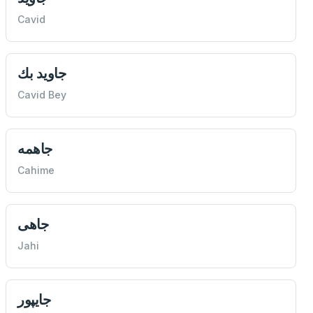
Cavid
جاوید بك
Cavid Bey
جاهمه
Cahime
جاهی
Jahi
جايپور