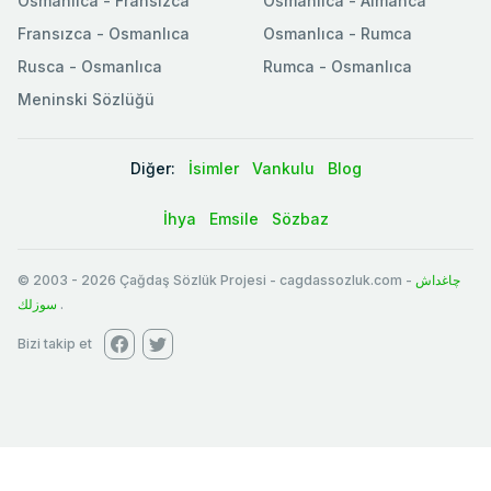
Osmanlica - Fransızca
Osmanlıca - Almanca
Fransızca - Osmanlıca
Osmanlıca - Rumca
Rusca - Osmanlıca
Rumca - Osmanlıca
Meninski Sözlüğü
Diğer:
İsimler
Vankulu
Blog
İhya
Emsile
Sözbaz
© 2003
-
2026
Çağdaş Sözlük Projesi - cagdassozluk.com -
چاغداش
سوزلك
.
Bizi takip et