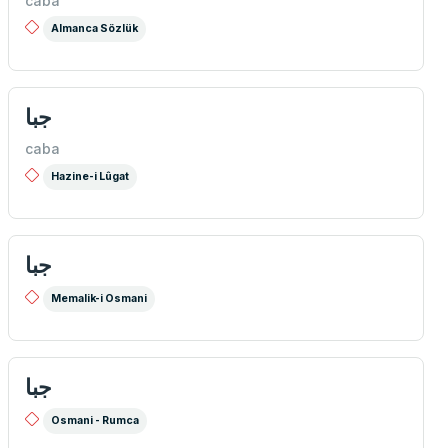
caba
Almanca Sözlük
جبا
caba
Hazine-i Lûgat
جبا
Memalik-i Osmani
جبا
Osmani - Rumca