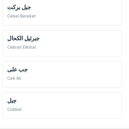
جبل بركت
Cebel Bereket
جبرئيل الكحال
Cebrail Elkihal
جب علی
Ceb Ali
جبل
Cübbel