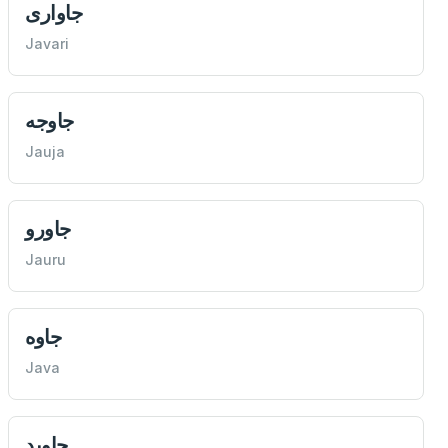
جاواری
Javari
جاوجه
Jauja
جاورو
Jauru
جاوه
Java
جاوید