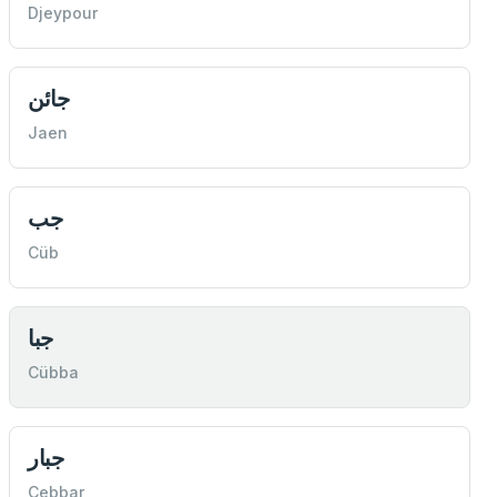
Djeypour
جائن
Jaen
جب
Cüb
جبا
Cübba
جبار
Cebbar