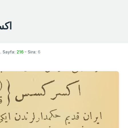
اكسر 
. Sayfa:
216
- Sira:
6