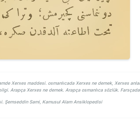
mde Xerxes maddesi. osmanlıcada Xerxes ne demek, Xerxes anlam
 bilgi. Arapça Xerxes ne demek. Arapça osmanlıca sözlük. Farsçad
اكسر  Xerxes maddesi. Şemseddin Sami, Kamusul Alam Ansiklopedisi