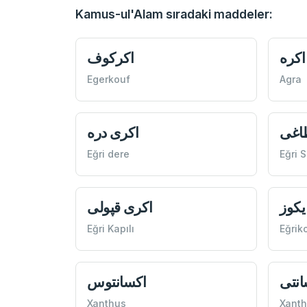
Kamus-ul'Alam sıradaki maddeler:
اكره
اكركوف
Egerkouf
Agra
اغی
اكری دره
Eğri dere
Eğri 
يكوز
اكری قپولی
Eğri Kapılı
Eğrik
انتی
اكسانتوس
Xanthus
Xant