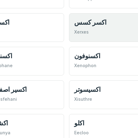
اكسر كسس
اكس
Xerxes
اكسنوفون
اكسن
phane
Xenophon
اكسيسوتر
اكسير اصف
 İsfehani
Xisuthre
اكلو
اكش
ounya
Eecloo