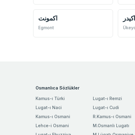
كيدر
اكمونت
Egmont
Ükeyd
Osmanlıca Sözlükler
Kamus-ı Türki
Lugat-ı Remzi
Lugat-ı Naci
Lugat-ı Cudi
Kamus-ı Osmani
R.Kamus-ı Osmani
Lehce-i Osmani
M.Osmanlı Lugatı
Lugat-ı Ebuzziya
M.Lügatı Osmaniye