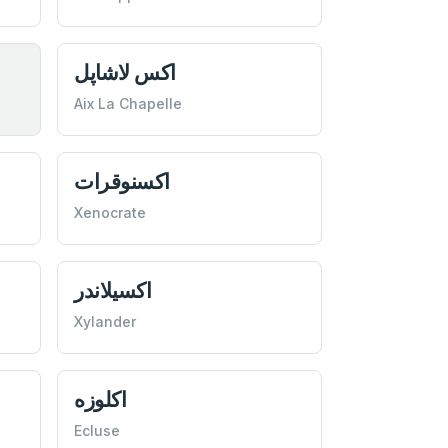
اكس لاشاپل
Aix La Chapelle
اكسنوقرات
Xenocrate
اكسيلاندر
Xylander
اكلوزه
Ecluse