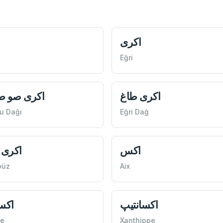
اكری
Eğri
اكری طاغ
اكری صو ط
Su Dağı
Eğri Dağ
اكس
اكری 
oüz
Aix
اكسانتیپ
اكس
he
Xanthippe