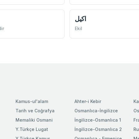
اكيل
ا
ir
Ekil
Kamus-ul'alam
Ahter-i Kebir
Ka
Tarih ve Coğrafya
Osmanlıca-İngilizce
Os
Memaliki Osmani
İngilizce-Osmanlıca 1
Fr
Y.Türkçe Lugat
İngilizce-Osmanlıca 2
Ru
Y.Türkçe Kamus
Osmanlıca - Ermenice
Me