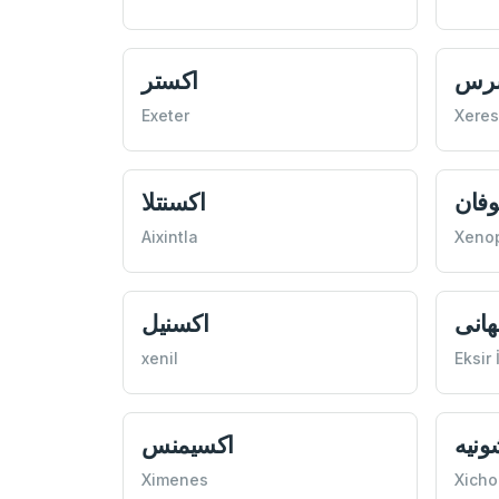
رس
اكستر
Exeter
Xeres
وفان
اكسنتلا
Aixintla
Xeno
هانی
اكسنيل
xenil
Eksir
ونيه
اكسيمنس
Ximenes
Xich