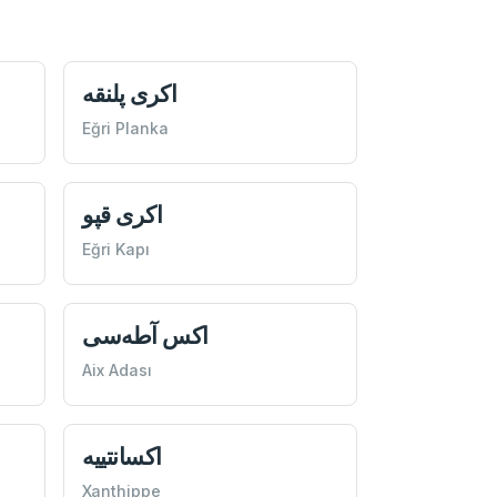
اكری پلنقه
Eğri Planka
اكری قپو
Eğri Kapı
اكس آطه‌سی
Aix Adası
اكسانتييه
Xanthippe