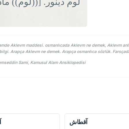
لوم دینور. [((لوم)).]
mde Aklevm maddesi. osmanlıcada Aklevm ne demek, Aklevm anla
 bilgi. Arapça Aklevm ne demek. Arapça osmanlıca sözlük. Farsça
levm maddesi. Şemseddin Sami, Kamusul Alam Ansiklopedisi
آقطاش
آ