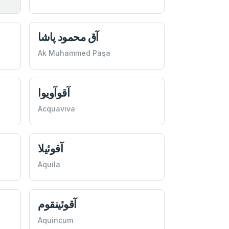
آق محمود پاشا
Ak Muhammed Paşa
آقوآويوا
Acquaviva
آقوئیلا
Aquila
آقوئینقوم
Aquincum