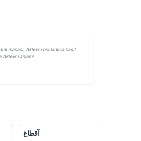
mı manası, Aklevm osmanlıca nasıl
da Aklevm anlamı
آقطاغ