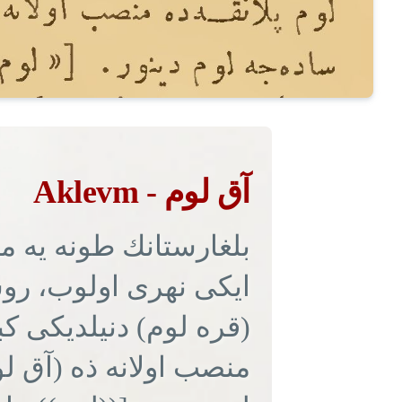
Aklevm - آق لوم
بلغارستانك طونه یه من
ایكی نهری اولوب، رو
قره لوم) دنیلدیكی كبی
منصب اولانه ذه (آق ل