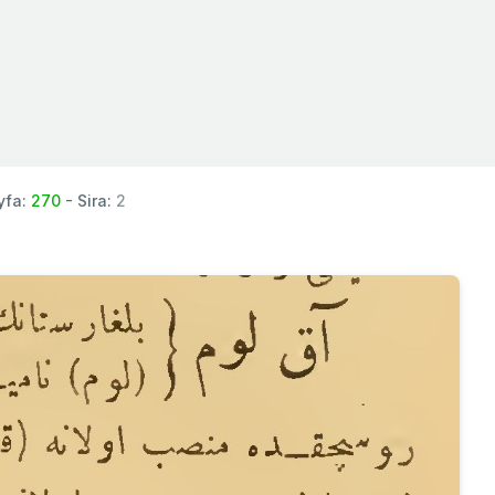
yfa:
270
- Sira:
2