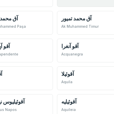
آق محمد تميور
آق محمد 
uhammed Paşa
Ak Muhammed Timur
آقو آنغرا
آقو آپ
apendente
Acquanegra
آقوئيلا
آ
Aquila
آقوئیليه
آقوئيليوس 
ius Napos
Aquileia