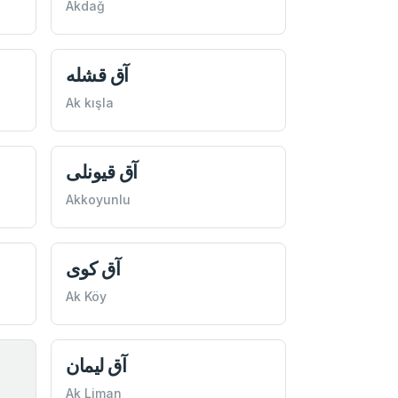
Akdağ
آق قشله
Ak kışla
آق قيونلی
Akkoyunlu
آق كوی
Ak Köy
آق ليمان
Ak Liman