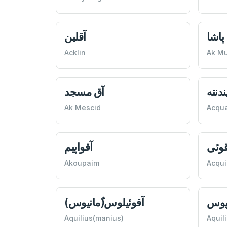
پاشا
آقلين
Acklin
Ak M
ندنته
آق مسجد
Ak Mescid
Acqu
قوئی
آقواپيم
Akoupaim
Acqui
نپوس
آقوئيلوس(ُمانيوس)
Aquilius(manius)
Aquil