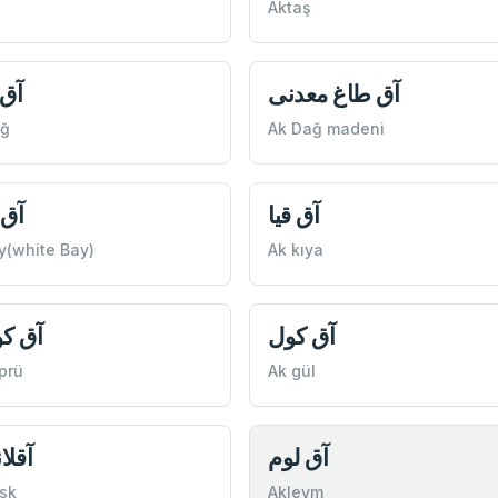
Aktaş
آق طاغ معدنی
آق 
ağ
Ak Dağ madeni
آق قيا
آق 
y(white Bay)
Ak kıya
آق كول
آق ك
prü
Ak gül
آق لوم
آقل
sk
Aklevm