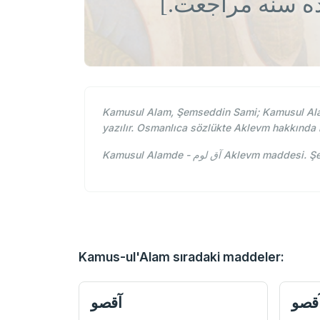
 ماده سنه مراجعت
Kamusul Alam, Şemseddin Sami; Kamusul Ala
yazılır. Osmanlıca sözlükte Aklevm hakkında
Kamusul Alamde - آق لوم Ak
Kamus-ul'Alam sıradaki maddeler:
قصو
آقصو