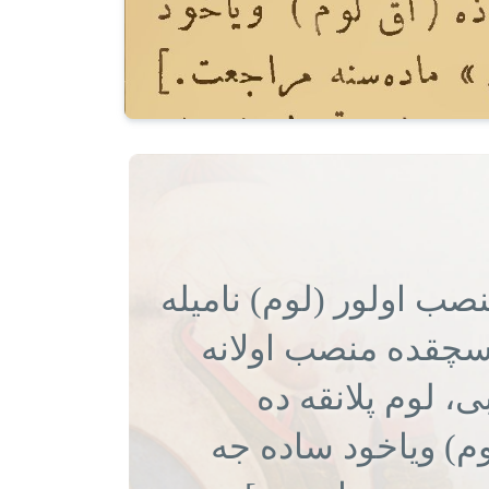
صب اولور (لوم) نامیله
سچقده منصب اولانه
(، لوم پلانقه ده
وم) ویاخود ساده جه